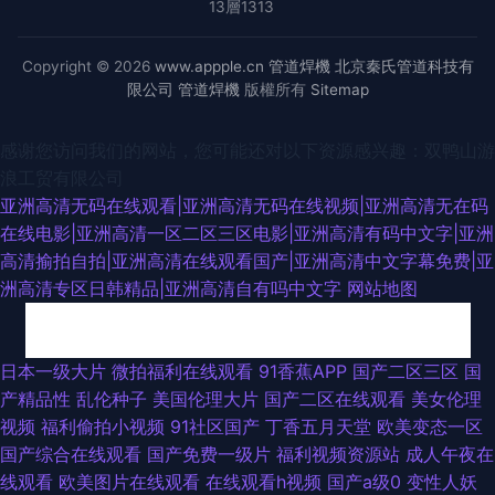
13層1313
Copyright © 2026
www.appple.cn
管道焊機
北京秦氏管道科技有
限公司
管道焊機
版權所有
Sitemap
感谢您访问我们的网站，您可能还对以下资源感兴趣：双鸭山游
浪工贸有限公司
亚洲高清无码在线观看|亚洲高清无码在线视频|亚洲高清无在码
在线电影|亚洲高清一区二区三区电影|亚洲高清有码中文字|亚洲
高清揄拍自拍|亚洲高清在线观看国产|亚洲高清中文字幕免费|亚
洲高清专区日韩精品|亚洲高清自有吗中文字
网站地图
国产夫妻96 日韩深夜成人 成人Av午夜影视 国产A色 含羞草av在线 精品玖玖
日本一级大片
微拍福利在线观看
91香蕉APP
国产二区三区
国
产精品性
乱伦种子
美国伦理大片
国产二区在线观看
美女伦理
热 久久草莓在线观看 欧洲三级网站在线 日韩久久 午夜第一av社区 在线超碰
视频
福利偷拍小视频
91社区国产
丁香五月天堂
欧美变态一区
国产综合在线观看
国产免费一级片
福利视频资源站
成人午夜在
人人 91这里 超碰97人人调教 国产精品五月 精免费国产 欧美精品第四页 人
线观看
欧美图片在线观看
在线观看h视频
国产a级0
变性人妖