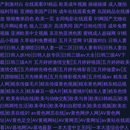
产刺激对白
在线观看91精品
欧美成年视频
操碰操揉
成人微拍
福利导航
亚洲欧美国产日韩
成年在线观看免费
岛国精品在线播
放
狠狠撸第四色
欧美一页
女同电影在线观看
91网国产尤物在
毛片网站黄色
狼人三级片
高清男同
国产日韩伦理淫
成年免费
视频
亚洲欧美中文视频
东京热亚洲色图
蜜桃成人超碰网
91精
品小视频
久草福利免费视影
五月天堂网
91露脸对白
日韩人妻
91|日韩人妻潮喷|日韩人妻一区二区|日韩人妻有码|日韩人妻自
慰|日韩人妖Hb|日韩人妖专区|日韩三级av大全|日韩三级AV下
载|日韩三级A片
五月婷婷激情交配|五月婷婷狼国|五月婷婷欧美
激情交配|五月婷婷先锋色播|五月婷先锋影音|五月婷做爱av|五
月团啪啪|五月先锋黄色|五月先锋影视先锋|五月性福av
精东成
人网|精东传媒毛片|精东传煤黄色视频|精东黄色网|精东精品视
频|精东久久|精东麻豆一级A片|精东蜜桃91|精东人妻|精东色情
片
欧美有码在线|欧美与动物交配|欧美与兽|欧美曰韩精品|欧美
曰韩两性生活|欧美孕妇|欧美孕妇自慰喷水|欧美在视频|欧美在
线|欧美在线91
av黄色网页在线|av黄色网伊人网|AV黄色网
址|AV黄色足交|AV黄视网站|AV黄网页|AV黄网址|av黄站在线观
看|AV基地网|Av基地最新
一本大道中文无吗|一本大道综合伊人