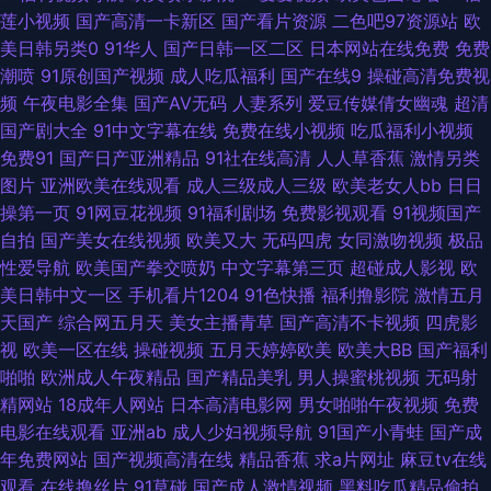
莲小视频
国产高清一卡新区
国产看片资源
二色吧97资源站
欧
视频网 97艹艹 超碰最新导航 国内久精品 老熟女做爱一区 欧亚肏屄视频 三
美日韩另类0
91华人
国产日韩一区二区
日本网站在线免费
免费
潮喷
91原创国产视频
成人吃瓜福利
国产在线9
操碰高清免费视
级视屏在线观看 韩国三级香蕉网战 午夜香蕉视频 AV宅配站 国产不卡无马 久
频
午夜电影全集
国产AV无码
人妻系列
爱豆传媒倩女幽魂
超清
国产剧大全
91中文字幕在线
免费在线小视频
吃瓜福利小视频
久福利一区二区 日韩精品www 亚州综合色网 91干逼不卡 aa爽片成人 都市
免费91
国产日产亚洲精品
91社在线高清
人人草香蕉
激情另类
图片
亚洲欧美在线观看
成人三级成人三级
欧美老女人bb
日日
激情另类 黄色免费视频网站 人人操操 午夜剧场成人网 91超碰综合 99资源超
操第一页
91网豆花视频
91福利剧场
免费影视观看
91视频国产
自拍
国产美女在线视频
欧美又大
无码四虎
女同激吻视频
极品
碰 91网址午夜 大香蕉av网站 久久精品福利导航 欧美下面网站内射 天天肏屄
性爱导航
欧美国产拳交喷奶
中文字幕第三页
超碰成人影视
欧
美日韩中文一区
手机看片1204
91色快播
福利撸影院
激情五月
网 91嫩草国产精品 变态少妇网站 国产鬼片a片 久久偷拍网站 日本A片色情网
天国产
综合网五月天
美女主播青草
国产高清不卡视频
四虎影
视
欧美一区在线
操碰视频
五月天婷婷欧美
欧美大BB
国产福利
站 午夜寂寞老司机 91国产福利视频 av网站观看 久久狠狠综合 欧美福利网站
啪啪
欧洲成人午夜精品
国产精品美乳
男人操蜜桃视频
无码射
精网站
18成年人网站
日本高清电影网
男女啪啪午夜视频
免费
97超碰四虎导航 深夜寂寞影院 欧美五级a五级 91视频网址入口 成人性交影
电影在线观看
亚洲ab
成人少妇视频导航
91国产小青蛙
国产成
年免费网站
国产视频高清在线
精品香蕉
求a片网址
麻豆tv在线
院 久久只这里有精品 少妇白浆视频 加勒比综合色 日本A片 亚洲精品视频二
观看
在线撸丝片
91草碰
国产成人激情视频
黑料吃瓜精品偷拍