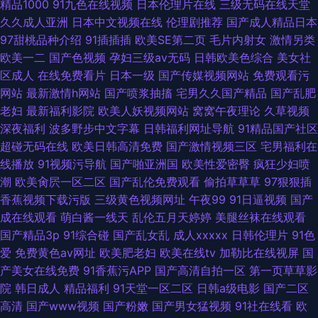
精品1000
91九色在线视频
日本伦理片在线
三级无码在线天堂
久久成人亚洲
日本中文视频在线
伦理剧推荐
国产成人精品日本
97甜桃品种介绍
91插插插
欧美SE第二页
毛片内射女
激情另类
欧美一二
国产色视频
孕妇三级av无码
日韩欧美色综合
美女社
区成人
在线免费看片
日本一级
国产传媒视频网站
免费观看污
网站
最新激情h网站
国产喷浆抽搐
宅男久久国产精品
国产乱肥
老妇
最新福利影院
欧美人妖视频网站
窝窝午夜理论
久草视频
深夜福利
波多野步中文字幕
日韩福利网址导航
91精品国产社区
超碰无码在线
欧美日韩高清免费
国产激情视频三区
宅男福利在
线播放
91视频污导航
国产啪亚洲国
欧美性爱密臀
疯狂少妇喷
潮
欧美肏屄一区二区
国产乱伦免费观看
偷拍草草草
97狠狠插
香蕉视频下载污版
三级黄色视频网址
午夜99
91日逼视频
国产
成在线观看
萌白酱一线天
乱伦五月天婷婷
美腿丝袜在线观看
国产精品3p
91综合碰
国产乱女乱
成人xxxxx
日韩伦理片
91色
爱
免费黄色av网址
欧美肥老妇
欧美在线tv
加勒比在线视屏
国
产美女在线免费
91香蕉污APP
国产高清自拍一区
第一页草草影
院
韩日成人
精品福利
91天堂一区二区
日韩a级电影
国产二区
高清
国产www视频
国产粉嫩
国产男女猛视频
91社在线看
欧