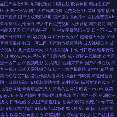
品国产美女剃毛
加勒比熟女
91碰在线
欧美裸模
萌白酱国产一
久久 www99爱视频 国产人妖在线观看 人妻骚午夜 天天肏视频 亚洲欧美日
区
美国一级AV
国产人在线成免费
免费黄色A片网址
微拍福利
国产视频
国产人成无码视频
国产原创区色花堂
在线免费黄A片
韩成人 91大片 99导航 波多野吉衣电影 成人AV资源网站 国产情侣久久 黄色
久草福利
乱伦家庭
成人午夜免费视频
人妖射精
国产屁屁
国产
精品天干天
国产精品午夜一区
中文字幕无码人妻
日本不卡二区
片子网站 日韩成人在线网址 午夜激情网址 伊人成人香蕉网 91视频9999 成
国产日韩91
久草福利视频网
91日日夜夜91
超碰碰天天操
91草
草酒店视频
韩日一区二区
国产激情视频网站
成人视频日本
茄
人中文字幕一区 国产日本韩国精品 黑丝AV网 久久狼友社 欧美激情18 青娱乐
子视频污
亚洲色欲天天
成人丝瓜视频下载
日韩逼网
精东传媒
入口
黄wwww色
香港伦理电影在线
成人影院在线播放
欧美足
91国产 瑟瑟瑟瑟无码97 五月天极品盛宴 亚洲成人电影院 91后入黑丝 97涩
交一区二区
91视频电影
另类四虎
亚洲东京热
国产不卡在线
91
九色视频
日本天堂视频导航
日本三级光棍影院
91大神精品
欧
综合 波多野氏榴莲视频 成人無碼視頻 海角国产精品 九一福利社区 老湿机成
美怡红院院二区
爱豆传媒观看网站
综合日韩欧美
草逼网首页
国产日韩精品91
91视频网站在线
69性影院
福利资源在线
91自
人av 欧美天天肏屄 日韩成人有码 五月丁香成人社区 亚洲元码 91国产尤物
拍最新网址
青青草国产成人
黄色岛国网站
欧美一xxxxx
欧美
gayv
91色情激情网
中国韩国日本高清
国产国产一区
亚洲欧洲
91熟女中文免费 99精品电影网 超碰照片97导航 韩日无码A 久久草莓在线观
成人
日韩在线
久久国产影视综合
欧美69潮喷
伦理片app下载
激情视频国产精品
91草莓久草超碰
成人性爱aa影院
欧美性爱
看 蜜桃视频免费观看 日韩H网站 韩国AV色站 日韩亚欧特 午夜激情导航 伊人
插插
欧美日韩色黄片
91草莓影院
午夜电影网久久
国产丝袜美