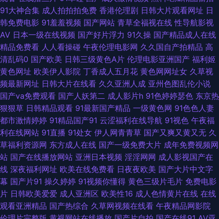
91大神合集
成人拍拍拍免费
香港伦理剧
日韩大片观看网址
日
区 91视频网站豆花 成人福利网 韩国精品人妻 麻豆乱人伦 日韩伦理片网站 亚
韩免费电影
91羞羞视频
国产网站
青草全福视在线
性导航影视
AV
日本一级在线视频
国产好片浮力
91久操
国产精品成人在线
洲a级在线 91久久瑟瑟热 豆花传媒在线观看 欧美性交狂野 婷婷五月肏屄电
精品免费看
人人看操碰
午夜伦理电影网
久久国自产拍精品
高
清乱码0
国产欧美
日韩三级黄色A片
伦理电影亚洲国产
福利姬
影 91操操 超碰地址 韩日操逼无码 蜜桃无码网站麻豆 三级视频网站 亚洲综人
黄色网址
欧美伊人影院
丁香成人五月花
黄色网网址女
久草视
频最新网址
日韩大片在线看
久久亚洲人成
亚州色图乱伦小说
网 韩国三A91片 欧美性爱黄色 五月天91视频 91白丝足交 AV伦理福利篇 亚
国产va免费观看
国产人妖第二
成人影片h
91色婷婷瑟色
东京热
狠狠草
日韩精品观看
91最新国产精品
一级黄色网
91色色人妻
洲人妻中出 韩日韩黄色 欧美色色 婷婷综合伊人一区 91系列在线观看 福利姬
都市激情婷婷
91精品国产91
云涩福利在线导航
91视色
午夜福
利在线网站
91直播
91处女
伊人网青青草
国产又爽又黄又无
久
AV在线 久草众合网 人妻诱惑导航 午夜福利论坛 91大师 超碰超碰 黄色图片
草福利资源网
东方成人在线
国产一级免费大片
成年免费视频网
站
国产在线播放网站
亚洲日本视频
淫淫网网
成人影视国产在
欧美内射网站 国产福利资源 伊人青久 久久婷婷香蕉青青 色图另类欧美 最新
线
深夜福利网址
欧美在线免费看
日夜夜欧美
国产大片中文字
幕
国产片91
操久婷婷
91视频你懂得
黄色三级片毛片
免费电影
无码伦理片 操操超碰 韩国无码影院 欧美色人妖 熟女人妻素人TS 综合另类视
片
日韩欧美爱爱
成人亚洲区
欧美性16
成人色情黄片在线
在线
观看亚洲精品
国产热综合
久草网视频在线看
午夜精品网影院
频图 Av性爱中文 麻豆三级视频 色婷婷成人网站 超碰99爱 色综合色97 国产
伦理片完整版
黄视网站在线播放
国产片自拍
国产在线91
AV亚