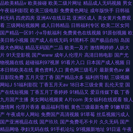
品欧美精品v
欧美操碰
欧美二级片网址
精品成人无码视频
男女
午夜福利影院
欧美三级电影
免费黄色网址
成年版快手
日韩福
利无码
四虎四房
亚洲AV在线豆花
亚洲区成人
美女黄片免费观
看
三级网站视频网
成人日韩精品
日韩福利专区
欧美二区女同
国产精品一区91
小x导航福利
免费黄色在线视频
91原创视频
欧
美日韩小视频
国产成人在线无码
91黑料不
国产极品自拍
岛国
最大色网站
精品无码国产二品
欧美一及片
激情网婷婷
人妖大
片
91天堂影视
国产www
成年人伦理片
高清日韩电影
国产尤
物视频在线
超碰福利97视屏
91看片入口
日本国产成人视频
日
本日韩欧美在线
黄色资料入口
黄色网三级毛片
最新黄色av
麻
豆影院免费
五月天堂丁香
国产精品水多
福利所导航
三级视频
网站J
51福利影院
丁香五月天av
18日本三级全黄
乱伦天堂
国
产在线短视频
丁香五月丁香婷婷
91精品又
爱豆传媒下载
丁香
九月国产主播
美女网站视频黄
A片com
美女福利在线观看
狼人
激情网
伦理片香港
极品福利导航
黄色三级最新免费
91嫩草国
产
午夜成年人网站
免费国产高清视频
91草莓
丝瓜视频污成人
国产亚洲视品在线
国产玖玖
国产免费毛不卡片
久久无码
国产
精品网络
孕妇无码在线
91手机论坛
91视频新地址
91日逼
午夜