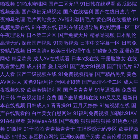
啪视频
91啪水蜜桃网
国产二区无码
91日韩在线观看
西瓜影院
视频全集
国产孕妇无码视频
国产在线福利
国产在线日皮片
午
夜神马伦理
毛片网站美女
AV福利激情毛片
黄色网在线播放
91
视频免费在线
91午夜在线
福利在线视频导航
欧美喷潮一区二区
午夜理论片
日本第二片区
国产免费大片
精品呦视频
日本乱伦
高清无码
深夜国产视频
91刺激视频
日本中文字幕一区
日韩免
费精品视频
日本高清v
欧美日韩伦理午夜
91碰超免费
亚洲色图
网站
精品欧美
成人AV在线观看
日本a级在线
干露脸熟女
在线
观看黄色网
成人抖音
爰上碰91
国产美女91视频
国产情侣片
97
人人看
国产三级视频在线
91免费视频精品
国产精品另类
黄色
AV网站人
黄色91福利社
污网址18禁
国产高清不卡二区
成人午
夜视频免费
欧美激情福利网
国产青青青草
91草逼视频
免费看
片日韩
午夜视频福利免费
国产嫩草视频在线
69叉叉叉
最新日
本在线视频
日韩成人a
青青操91
五月天婷婷
91短视频在线
国
产在线观看的
白丝美女自慰网站
91福利免费视频
加勒比91AV
91在线观看
黄网站av在线
国产视频
狠狠擼狠狠擼
91桃色小视
频
91激情
91干啪啪
青青操青青干
主播诱惑无码专区
欧美视频
电影
91播放
麻豆桃色网站
亚洲欧美国产另类
欧美伦理另类
国