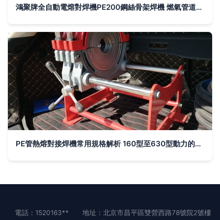
鴻聚牌全自動電熔對焊機PE200鋼絲骨架焊機 燃氣管道焊接的專業之選
PE管熱熔對接焊機常用規格解析 160型至630型動力的選擇與應用
電話：1520163**
地址：北京市昌平區雙營西路78號院2號樓