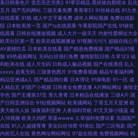
美日韩黄色片
变态另态另类2
91李宗精品
黑丝袜自慰喷水
乱伦
五月
国产无码网站
三级无毒免费
青青草51
91丝袜在线
91九色
在线观看
91插
成人中文字幕免费
成年人网站视频
免费在线影
院
日本欧美第一页
国产ts在线观看
午夜影院国产在线
91操在
线观看
日韩在线播放视频
成人大片一级天天
内射性爱网址大全
欧美社区第一页
欧美在线视频播放
91视频污污污
超碰在线公开
AV蜜桃吃瓜
日本欧美在线看
国产精选免费视频
国产精品91视
频
69热最新网址
无码白丝强行免费
激情影院日韩
久草123
福
利欧美在线
成人片无码
日韩成人极品视频
国产在线诱惑
乱人
xxxxx
超黄无码
三级黄色图片
91免费看视频
精品午夜福利网
精品亚洲成a人
国产精品萌白酱
日本理论
91操电影
91一区
成
人精品无
91国产小视频
日韩美女免费直播
A片网站网址
激情文
学色
国产主播第37页
青久青青
日本精品在线播放
三级A片
国
产日韩亚洲综合
91短视频网站
欧美骚网站
丁香五月天亚洲
欧
美大粗吊人妖
深夜福利亚洲
人兽福利导航
91叉叉操小骚逼
成
人18视频
欧美大鸡吧
草逼wwww
久草福利免费试看
岛国国产
在线
91人人超碰青青
美女白丝18禁
91肏比
国产三区电影
国产
内射后入在线
黄色网址网站网址
97超在线视
免费视频网站
精