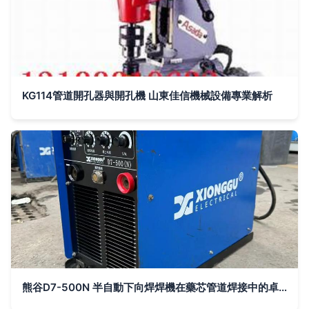
KG114管道開孔器與開孔機 山東佳信機械設備專業解析
熊谷D7-500N 半自動下向焊焊機在藥芯管道焊接中的卓越應用