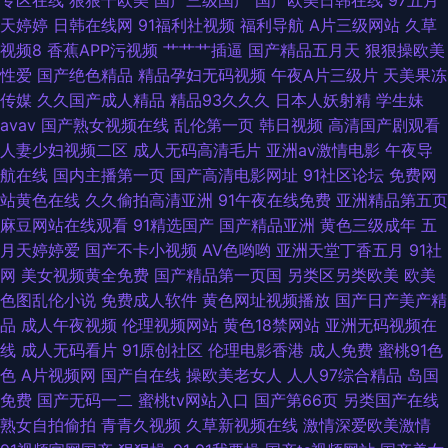
天婷婷
日韩在线网
91福利社视频
福利导航
A片三级网站
久草
视频8
香蕉APP污视频
艹艹艹插逼
国产精品五月天
狠狠操欧美
性爱
国产绝色精品
精品孕妇无码视频
午夜A片三级片
天美果冻
传媒
久久国产成人精品
精品93久久久
日本人妖射精
学生妹
avav
国产熟女视频在线
乱伦第一页
韩日视频
高清国产剧观看
人妻少妇视频二区
成人无码高清毛片
亚洲av激情电影
午夜导
航在线
国内主播第一页
国产高清电影网址
91社区论坛
免费网
站黄色在线
久久偷拍高清亚洲
91午夜在线免费
亚洲精品第五页
麻豆网站在线观看
91精选国产
国产精品亚洲
黄色三级成年
五
月天婷婷爱
国产不卡小视频
AV色哟哟
亚洲天堂丁香五月
91社
网
美女视频黄全免费
国产精品第一页国
另类区另类欧美
欧美
色图乱伦小说
免费成人软件
黄色网址视频播放
国产日产美产精
品
成人午夜视频
伦理视频网站
黄色18禁网站
亚洲无码视频在
线
成人无码看片
91原创社区
伦理电影香港
成人免费
蜜桃91色
色
A片视频网
国产自在线
操欧美老女人
人人97综合精品
岛国
免费
国产无码一二
蜜桃tv网站入口
国产第66页
另类国产在线
熟女自拍偷拍
青青久视频
久草新视频在线
激情深爱欧美激情