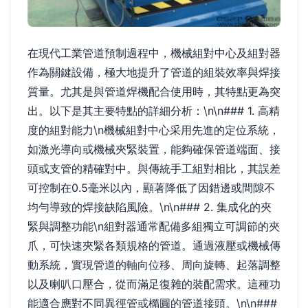
在現代工業管道預制過程中，機械組對中心及組對器
作為關鍵設備，極大地提升了管道的組裝效率與焊接
質量。尤其是與管道焊機配合使用時，其特點更為突
出。以下是其主要特點的詳細分析：\n\n### 1. 高精
度的組對能力\n機械組對中心采用先進的定位系統，
如激光導向或機械夾緊裝置，能夠確保管道端面、接
頭或支管的精確對中。與傳統手工組對相比，其誤差
可控制在0.5毫米以內，顯著降低了因錯邊或間隙不
均勻導致的焊接缺陷風險。\n\n### 2. 集成化的夾
緊與調整功能\n組對器通常配備多組獨立可調節的夾
爪，可快速夾緊各類規格的管道。通過液壓或機械傳
動系統，實現管道的軸向位移、周向旋轉、起落調整
以及喇叭口壓合，從而滿足復雜的裝配需求。這種功
能適合應對不同異徑管或橢圓的管道接頭。\n\n###