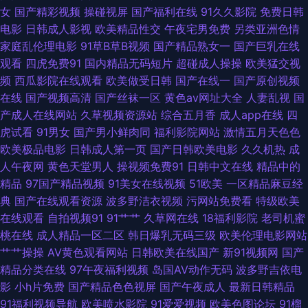
女
国产精彩视频
操碰视屏
国产福利在线
91久久影院
免费日韩
9热精品 91网页直接看 超碰先锋影音 国产成人久草 狠狠鲁无码网站 老司机
电影
日韩成人影视
欧美精品性交
午夜宅男免费
另类亚洲色情
家庭乱伦理电影
91草B草B视频
国产精品熟女一
国产巨乳在线
午夜影院 欧美性爱AA 日韩AV成人网 婷婷亚洲色 伊人精品伊 91在线观看原
观看
四虎免费91
国内精品无码短片
超碰成人操操
欧美猛交视
频
西瓜影院在线观看
欧美做受日韩
国产在线一
国产原创视频
创 变态另类网 国产成人综合久久 黑丝诱惑av 青青草青娱乐伊人 天天操B日
在线
国产视频高清
国产丝袜一区
黄色av网址大全
人妻乱视
国
产成人在线网站
久草视频资源站
综合五月香
成人app在线
四
韩无码 在线A片导航 91视频国产精品 超碰啪啪97 国产精品淫秽视频 九一香
虎试看
91男女
国产男小鲜肉同
福利影院网站
激情五月天色色
欧美极品电影
日韩成人第一页
国产日韩欧美电影
久久机热
成
蕉网 欧美人操 日韩国国产成人 午夜深夜av福利 综合久欧洲 91社区导航
人午夜网
黄色天堂男人
操视频免费91
日韩中文在线
精品中的
精品
97国产精品视频
91美女在线视频
51欧美
一区精品麻豆经
www性福导航 大香蕉精品伊人 精品aa在线直播 欧美大白重口味 日韩激情
典
国产在线观看资源
波多野洁衣视频
污网站免费看
特级欧美
在线观看
自拍视频91
91艹艹
久草网在线
18福利影院
老司机蜜
三级片 午夜老司机电影网 91久久草 A片视屏 成人在线超碰 国产日韩内射 九
桃在线
成人精品一区二区
韩日爆乳无码三级
欧美伦理电影网站
艹艹操操
AV黄色观看网站
日韩欧美在线国产
新91视频网
国产
一视频道免费 日本三极黄色影院 午夜影院黄 91观看国产白丝 av18导航站 豆
精品分类在线
97午夜福利视频
岛国AV动作无码
波多野吉依电
影
小h片免费
国产精品色色视屏
国产午夜成人
最新日韩精品
花在线 黄色网战 老司机福院视频 欧美性生活儿网站 日韩無碼破解 亚洲天堂
91福利视频导航
欧美喷水影院
91爱爱视频
欧美色图论坛
91榴