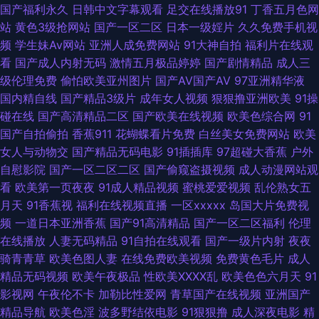
国产福利永久
日韩中文字幕观看
足交在线播放91
丁香五月色网
人操夜夜爽 四虎色综合 18欧美午夜网站 auv28少妇 超碰ab 东京热comcn
站
黄色3级抢网站
国产一区二区
日本一级婬片
久久免费手机视
频
学生妹Av网站
亚洲人成免费网站
91大神自拍
福利片在线观
韩国级AV免费看 九一传媒影视传媒 四虎怎么播放失败 亚洲另类性 91豆花视
看
国产成人内射无码
激情五月极品婷婷
国产剧情精品
成人三
级伦理免费
偷怕欧美亚州图片
国产AV国产AV
97亚洲精华液
频18 91香蕉嫩草影视 www69视频 超碰天堂网 熟女丝袜91 97偷偷碰狼人 超
国内精自线
国产精品3级片
成年女人视频
狠狠撸亚洲欧美
91操
碰在线
国产高清精品二区
国产欧美在线视频
欧美色综合网
91
碰pron 东京热色图片网 黑丝足交视频网站 久草欧美视频 狼友基地91 日本人
国产自拍偷拍
香蕉911
花蝴蝶看片免费
白丝美女免费网站
欧美
女人与动物交
国产精品无码电影
91插插库
97超碰大香蕉
户外
妖五区 伪娘互操 足交视频在线看 91深夜福利一区 av三级操 变态另类色站
自慰影院
国产一区二区二区
国产偷窥盗摄视频
成人动漫网站观
看
欧美第一页夜夜
91成人精品视频
蜜桃爱爱视频
乱伦熟女五
豆花黄色片 国产浮力 国产自自免费 精品天天爽天天干 麻豆瑟瑟视频 欧美成
月天
91香蕉视
福利在线视频直播
一区xxxxx
岛国大片免费视
频
一道日本亚洲香蕉
国产91高清精品
国产一区二区福利
伦理
人黄色 人妖伪娘在线视频 午夜福利院产业 亚洲免费成人片 91视频人口 99就
在线播放
人妻无码精品
91自拍在线观看
国产一级片内射
夜夜
骑青青草
欧美色图人妻
在线免费欧美视频
免费黄色毛片
成人
要操逼 超碰人人青青99 豆花Va官网 海角传媒AV 精东视频传媒 久草福利视
精品无码视频
欧美午夜极品
性欧美ⅩⅩⅩⅩ乱
欧美色色六月天
91
影视网
午夜伦不卡
加勒比性爱网
青草国产在线视频
亚洲国产
频蜜桃 另类激情另类 欧美综合 亚洲欧美专区 91n91c 91黄页网址 超碰伊人
精品导航
欧美色淫
波多野结依电影
91狠狠撸
成人深夜电影
精