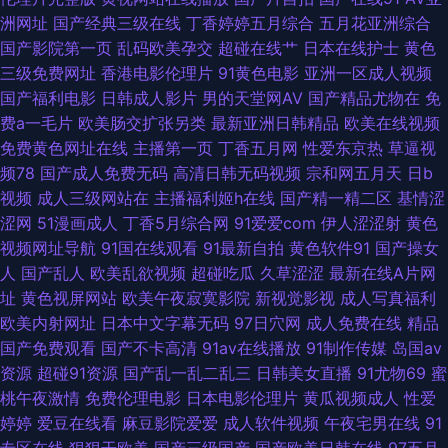
洲网址
国产经典三级在线
丁香婷婷五月综合
五月花亚洲综合
成人A片 日本污网站 91新视频网站 国产嫩草在线 欧洲精品伦 欧美十八 97超
国产影院第一页
乱码欧美孕交
超碰在线艹
日本在线护士
黄色
三级免费网址
香港电影伦理片
91黄色电影
亚洲一区成人视频
碰人妻自慰 国产区51海角 欧美不卡交配视频 无码专区天天干 欧美另类拳交
国产福利电影
日韩成人影片
男的天堂网AV
国产精品尤物在
免
费a一毛片
欧美肠交扩张另类
最新亚洲日韩精品
欧美在线视频
91搭讪美女 抖阴在线免费观看 伦理片儿 天堂资源网站 97超碰青青 国产三级
免费黄色网址在线
主播第一页
丁香五月网
性爱东京热
草逼视
频78
国产成人免费无码
高清日韩无码视频
宗和网五月天
日b
网址 欧美变态在线 午夜欧美性爱 91在线影音 丁香五月影院 另类图日韩 熟女
视频
成人三级网站在
主播福利姬h在线
国产精一精二区
基情涩
涩网
51漫画成人
丁香5月综合网
91爱爱com
伊人涩涩射
黄色
视频91 91发布页 成人无码影院 美女网站在线观看 午夜肏屄视频 97在线视
视频网址导航
91国在线观看
91最新自拍
黄色软件91
国产操女
人
国产乱人
欧美乱欲视频
超碰吃瓜
久草涩涩
最新在线A片网
国产豆花网站 蜜臀91在线观看 丝袜足交资源 91抖音aaa 超碰日日干 麻豆首
址
黄色视屏网站
欧美午夜寂寞影院
新视觉影视
成人写真福利
欧美内射网址
日本中文字幕无码
97日穴网
成人免费在线
精品
页官网 午夜男人站 97视频福利 国产w色麻豆 美女精品 深夜福利天堂 91干逼
国产免费观看
国产不卡高清
91av在线播放
91制作传媒
岛国av
资源
超碰91资源
国产乱一乱二乱三
日韩美女直播
91尤物69
蜜
电影 超碰日人妻 精东传媒肏屄 青娱视频91 一本道资源站 操逼片不卡 伊人黄
桃午夜激情
免费伦理电影
日本电影伦理片
黄瓜视频成人
性爱
婷婷
爱豆在线看
麻豆影院爱爱
成人软件视频
午夜宅男在线
91
版 欧美AA大片
专区在线
狠狠干欧美
国产三级国产
国产欧美日韩在线
97五月