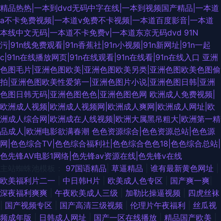
精品热热|一本到dvd无码中字在线|一本到视频国产精品|一本道
a不卡免费视频|一本道v免费不卡视频|一本道百度影音|一本道
本线中文无码|一本道不卡免费v|一本道东京无码dvd
91N
污|91n线免费观看|91n香蕉社|91n小视频|91n新网址|91n一起
c|91n在线播放网页|91n在线观看|91n在线看|91n在线入口
亚洲
色图毛片|亚洲色图欧美|亚洲色图欧美另类|亚洲色图欧美色图偷
拍|亚洲色图欧美性爱第一|亚洲色图片小说|亚洲色图日韩|亚洲
色图日韩无码|亚洲色图色色|亚洲色图色网
欧洲成人免费视频|
欧洲成人视频|欧洲成人视频网|欧洲成人爽网|欧洲成人网址|欧
洲成人综合网|欧洲成在人线视频|欧洲大属黑吊粗大|欧洲第一精
品成人|欧洲电影欲满春潮
色色资源综合|色色资源总站|色色源
网|色色综合TV|色色综合福利社|色色综合色色18|色色综合总站|
色先锋AV电影1网络|色先锋av资源在线|色先锋v在线
主站蜘蛛池模板：
97国语精品
|
草逼精品
|
谁有最新黄色网址
|
欧美福利片二一
|
中日韩H片
|
欧美成人色专区
|
国产爽一爽
|
深夜福利爽爽
|
午夜欧美成人三级
|
加勒比操逼视频
|
四虎丝袜
|
国产视频专区
|
国产高清三级视频
|
伦理片午夜福利
|
丝瓜视
频成年版
|
日韩成人网址
|
国产一区在线播放
|
精品国产欧美
|