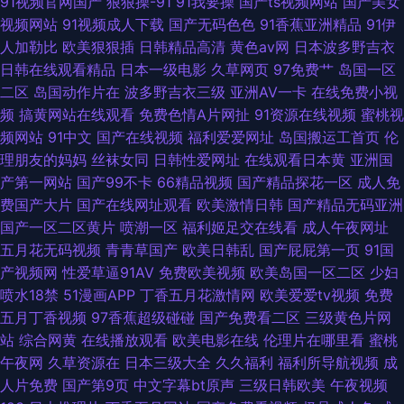
91视频官网国产
狠狠操-91
91我要操
国产ts视频网站
国产美女
视频网站
91视频成人下载
国产无码色色
91香蕉亚洲精品
91伊
人加勒比
欧美狠狠插
日韩精品高清
黄色av网
日本波多野吉衣
日韩在线观看精品
日本一级电影
久草网页
97免费艹
岛国一区
二区
岛国动作片在
波多野吉衣三级
亚洲AV一卡
在线免费小视
频
搞黄网站在线观看
免费色情A片网扯
91资源在线视频
蜜桃视
频网站
91中文
国产在线视频
福利爱爱网址
岛国搬运工首页
伦
理朋友的妈妈
丝袜女同
日韩性爱网址
在线观看日本黄
亚洲国
产第一网站
国产99不卡
66精品视频
国产精品探花一区
成人免
费国产大片
国产在线网址观看
欧美激情日韩
国产精品无码亚洲
国产一区二区黄片
喷潮一区
福利姬足交在线看
成人午夜网址
五月花无码视频
青青草国产
欧美日韩乱
国产屁屁第一页
91国
产视频网
性爱草逼91AV
免费欧美视频
欧美岛国一区二区
少妇
喷水18禁
51漫画APP
丁香五月花激情网
欧美爱爱tv视频
免费
五月丁香视频
97香蕉超级碰碰
国产免费看二区
三级黄色片网
站
综合网黄
在线播放观看
欧美电影在线
伦理片在哪里看
蜜桃
午夜网
久草资源在
日本三级大全
久久福利
福利所导航视频
成
人片免费
国产第9页
中文字幕bt原声
三级日韩欧美
午夜视频