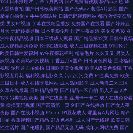
123
日本推理片
丁香五月网站
国产免费看视频
极品成人色
成
人黑料自拍
国产日韩欧美网站
国产无码av
老湿A片影院
国产
精品自拍偷拍
牛牛影院A片
日韩无码视频网站
都市激情变态另
类
男女91视频
字幕在线精品播放
免费国产在线看
国产婷婷五
月天
无码传媒导航
日本电影伦理
国产午夜高清
美女黄色18
亚
洲午夜精品视频
日本三级成人观看
国产精品第12页
日韩午夜场
成人视频高清免费
伦理在线影视
成人三级视频在线
91理论片
欧美日韩性爱福利
av午夜探花福利
精品毛片
久久叉叉
另类人
妖视频
欧美熟妇穴视频
丁香五月V国产
日韩黄色网址
豆花福利
视频
轮理片自拍偷拍
日韩欧美美女视频
欧美A级黄色影院
丁香
影视五月花
福利视频电影久久
污污污污免费
91金典免费
欧美
三级日本
成人在线吃瓜网站
成人岛国影院
成人动漫二区三区
久草在线最新
日韩精品推荐
国产精品一区自拍
男人天堂
a片
123
另类视频欧美
国产在线直播
亚洲卡一卡二
成人在线免费看
黄
操操无码视频
国产高清第一页
91国产在线播放
国产女人夜
夜做
国产在线小视频
91com
91豆花成人
哪里有A片网址
精产
国品
香蕉视频国产精品
91九色福利
成人国产无线视
欧美日韩
性生活片
国产伦理剧
国产精品无套无码
成年人网站免费
国产